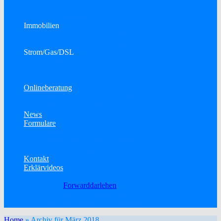
Bausparen
Konsumkredit
Immobilien
Immobilien als Kapitalanlage
Town & Country Massivhäuser
Strom/Gas/DSL
Strom
Gas
DSL
Onlineberatung
Telefon- oder Onlinekonferenz
Elektronische Unterschrift
News
Formulare
Datenänderung
Allgemeine Schadenmeldung
KFZ-Schadenmeldung
Kontakt
Erklärvideos
Baufinanzierung
Forwarddarlehen
Betriebliche Altersvorsorge
Berufsunfähigkeitsversicherung
Home
»
Archiv für März 2018