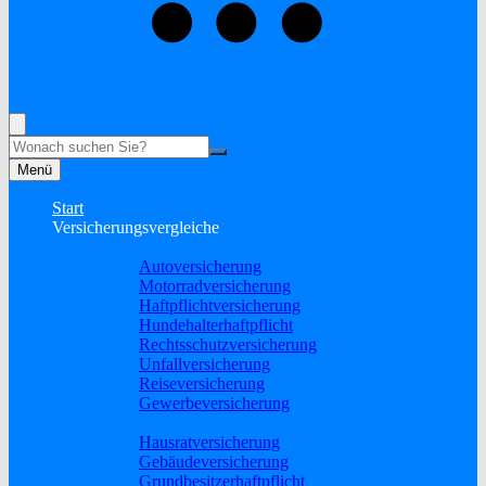
+49 (2838) 5930681
Rufen Sie mich an, ich berate Sie gerne!
Suche
Menü
Start
Versicherungsvergleiche
Sach und KFZ
Autoversicherung
Motorradversicherung
Haftpflichtversicherung
Hundehalterhaftpflicht
Rechtsschutzversicherung
Unfallversicherung
Reiseversicherung
Gewerbeversicherung
Wohnung & Haus
Hausratversicherung
Gebäudeversicherung
Grundbesitzerhaftpflicht