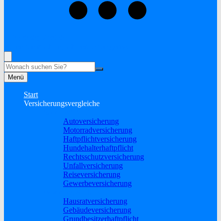
+49 (2838) 5930681
Rufen Sie mich an, ich berate Sie gerne!
Suche
Menü
Start
Versicherungsvergleiche
Sach und KFZ
Autoversicherung
Motorradversicherung
Haftpflichtversicherung
Hundehalterhaftpflicht
Rechtsschutzversicherung
Unfallversicherung
Reiseversicherung
Gewerbeversicherung
Wohnung & Haus
Hausratversicherung
Gebäudeversicherung
Grundbesitzerhaftpflicht