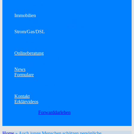
Bausparen
Konsumkredit
Immobilien
Immobilien als Kapitalanlage
Town & Country Massivhäuser
Strom/Gas/DSL
Strom
Gas
DSL
Onlineberatung
Telefon- oder Onlinekonferenz
Elektronische Unterschrift
News
Formulare
Datenänderung
Allgemeine Schadenmeldung
KFZ-Schadenmeldung
Kontakt
Erklärvideos
Baufinanzierung
Forwarddarlehen
Betriebliche Altersvorsorge
Berufsunfähigkeitsversicherung
Home
»
Auch junge Menschen schätzen persönliche