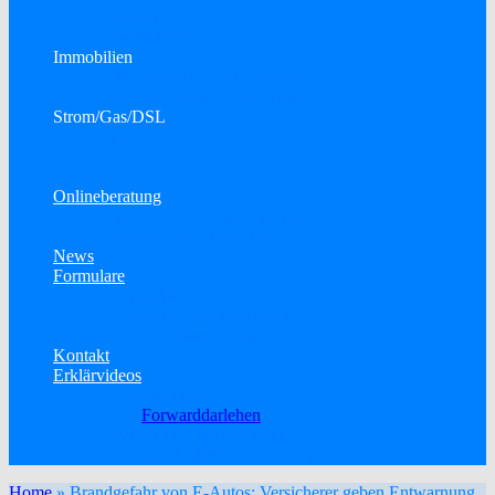
Bausparen
Konsumkredit
Immobilien
Immobilien als Kapitalanlage
Town & Country Massivhäuser
Strom/Gas/DSL
Strom
Gas
DSL
Onlineberatung
Telefon- oder Onlinekonferenz
Elektronische Unterschrift
News
Formulare
Datenänderung
Allgemeine Schadenmeldung
KFZ-Schadenmeldung
Kontakt
Erklärvideos
Baufinanzierung
Forwarddarlehen
Betriebliche Altersvorsorge
Berufsunfähigkeitsversicherung
Home
»
Brandgefahr von E-Autos: Versicherer geben Entwarnung