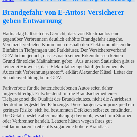
Brandgefahr von E-Autos: Versicherer
geben Entwarnung
Hartnäckig hält sich das Gerücht, dass von Elektroautos eine
gegenüber Verbrennern deutlich erhöhte Brandgefahr ausgehe.
Vereinzelt verbieten Kommunen deshalb den Elektromobilisten die
Einfahrt in Tiefgaragen und Parkhäuser. Der Versichererverband
GDV betont jedoch, dass es nach seinen Erkenntnissen keinen
Grund für solche Maßnahmen gebe: „Aus unseren Statistiken gibt es
keinerlei Hinweise, dass Elektrofahrzeuge häufiger brennen als
Autos mit Verbrennungsmotor“, erklärt Alexander Küsel, Leiter der
Schadenverhütung beim GDV.
Parkverbote für die batteriebetriebenen Autos seien daher
ungerechtfertigt. Entscheidend für die Brandsicherheit einer
Tiefgarage sei die Qualität des Brandschutzes, nicht die Antriebsart
der dort untergestellten Fahrzeuge. Diese bärgen zwar prinzipiell ein
geringes Risiko, sich bei bestimmten Defekten selbst zu entzünden.
Die Gefahr bestehe aber unabhängig davon ob, es sich um Stromer
oder Verbrenner handelt. Letztere hätten wegen ihres gut
entflammbaren Treibstoffs sogar eine höhere Brandlast.
zurück zur Übersicht