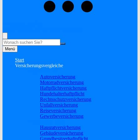
+49 (2838) 5930681
Rufen Sie mich an, ich berate Sie gerne!
Suche
Menü
Start
Versicherungsvergleiche
Sach und KFZ
Autoversicherung
Motorradversicherung
Haftpflichtversicherung
Hundehalterhaftpflicht
Rechtsschutzversicherung
Unfallversicherung
Reiseversicherung
Gewerbeversicherung
Wohnung & Haus
Hausratversicherung
Gebäudeversicherung
Grundbesitzerhaftpflicht