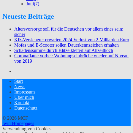
Juni
(7)
Neueste Beiträge
Altersvorsorge soll für die Deutschen vor allem eines sein:
sicher
Kfz-Versicherer erwarten 2024 Verlust von 2 Milliarden Euro
Mofas und E-Scooter sollen Dauerkennzeichen erhalten
Schadenssumme durch Blitze klettert auf Allzeithoch
Coronaflaute vorbei: Wohnungseinbrüche wieder auf Niveau
von 2019
Start
News
Impressum
Über mich
Kontakt
Datenschutz
© 2026 MCF
twin Homepages
Verwendung von Cookies