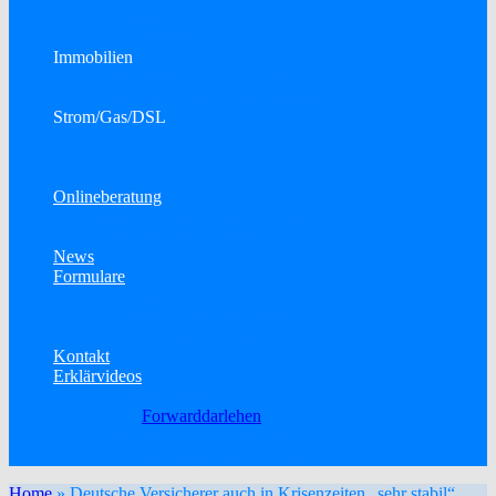
Bausparen
Konsumkredit
Immobilien
Immobilien als Kapitalanlage
Town & Country Massivhäuser
Strom/Gas/DSL
Strom
Gas
DSL
Onlineberatung
Telefon- oder Onlinekonferenz
Elektronische Unterschrift
News
Formulare
Datenänderung
Allgemeine Schadenmeldung
KFZ-Schadenmeldung
Kontakt
Erklärvideos
Baufinanzierung
Forwarddarlehen
Betriebliche Altersvorsorge
Berufsunfähigkeitsversicherung
Home
»
Deutsche Versicherer auch in Krisenzeiten „sehr stabil“