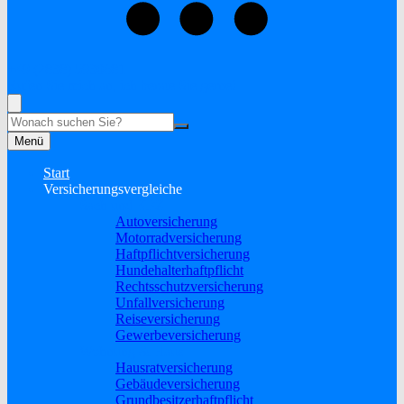
+49 (2838) 5930681
Rufen Sie mich an, ich berate Sie gerne!
Suche
Menü
Start
Versicherungsvergleiche
Sach und KFZ
Autoversicherung
Motorradversicherung
Haftpflichtversicherung
Hundehalterhaftpflicht
Rechtsschutzversicherung
Unfallversicherung
Reiseversicherung
Gewerbeversicherung
Wohnung & Haus
Hausratversicherung
Gebäudeversicherung
Grundbesitzerhaftpflicht