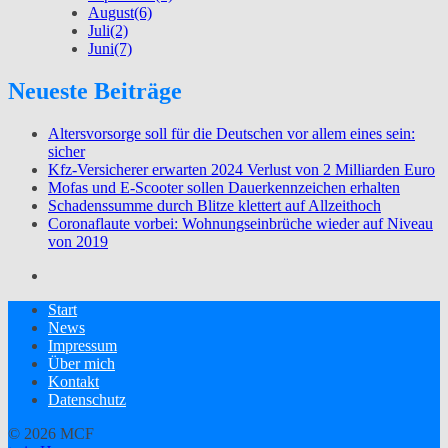
August
(6)
Juli
(2)
Juni
(7)
Neueste Beiträge
Altersvorsorge soll für die Deutschen vor allem eines sein:
sicher
Kfz-Versicherer erwarten 2024 Verlust von 2 Milliarden Euro
Mofas und E-Scooter sollen Dauerkennzeichen erhalten
Schadenssumme durch Blitze klettert auf Allzeithoch
Coronaflaute vorbei: Wohnungseinbrüche wieder auf Niveau
von 2019
Start
News
Impressum
Über mich
Kontakt
Datenschutz
© 2026 MCF