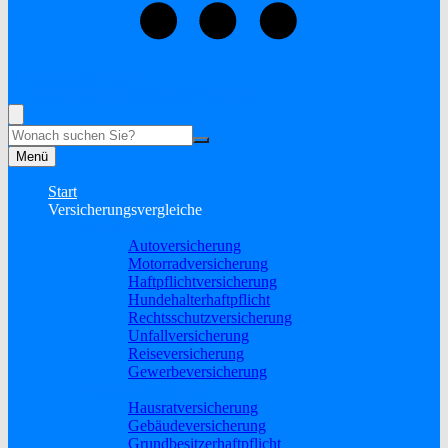
+49 (2838) 5930681
Rufen Sie mich an, ich berate Sie gerne!
Suche
Menü
Start
Versicherungsvergleiche
Sach und KFZ
Autoversicherung
Motorradversicherung
Haftpflichtversicherung
Hundehalterhaftpflicht
Rechtsschutzversicherung
Unfallversicherung
Reiseversicherung
Gewerbeversicherung
Wohnung & Haus
Hausratversicherung
Gebäudeversicherung
Grundbesitzerhaftpflicht