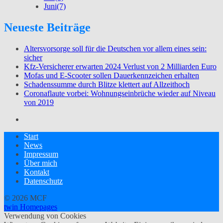
Juni
(7)
Neueste Beiträge
Altersvorsorge soll für die Deutschen vor allem eines sein:
sicher
Kfz-Versicherer erwarten 2024 Verlust von 2 Milliarden Euro
Mofas und E-Scooter sollen Dauerkennzeichen erhalten
Schadenssumme durch Blitze klettert auf Allzeithoch
Coronaflaute vorbei: Wohnungseinbrüche wieder auf Niveau
von 2019
Start
News
Impressum
Über mich
Kontakt
Datenschutz
© 2026 MCF
twin Homepages
Verwendung von Cookies