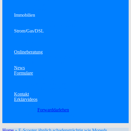
Bausparen
Konsumkredit
Immobilien
Immobilien als Kapitalanlage
Town & Country Massivhäuser
Strom/Gas/DSL
Strom
Gas
DSL
Onlineberatung
Telefon- oder Onlinekonferenz
Elektronische Unterschrift
News
Formulare
Datenänderung
Allgemeine Schadenmeldung
KFZ-Schadenmeldung
Kontakt
Erklärvideos
Baufinanzierung
Forwarddarlehen
Betriebliche Altersvorsorge
Berufsunfähigkeitsversicherung
Home
»
E-Scooter ähnlich schadensträchtig wie Mopeds