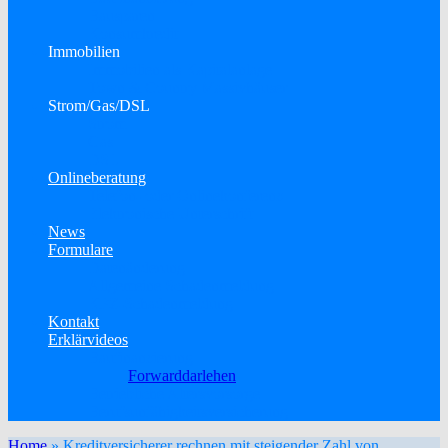
Bausparen
Konsumkredit
Immobilien
Immobilien als Kapitalanlage
Town & Country Massivhäuser
Strom/Gas/DSL
Strom
Gas
DSL
Onlineberatung
Telefon- oder Onlinekonferenz
Elektronische Unterschrift
News
Formulare
Datenänderung
Allgemeine Schadenmeldung
KFZ-Schadenmeldung
Kontakt
Erklärvideos
Baufinanzierung
Forwarddarlehen
Betriebliche Altersvorsorge
Berufsunfähigkeitsversicherung
Home
»
Kreditversicherer rechnen mit steigender Zahl von