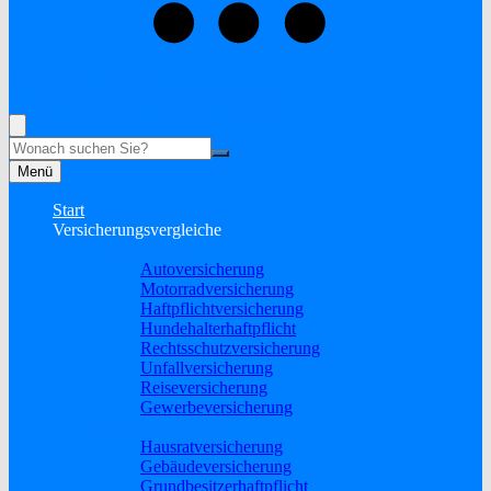
+49 (2838) 5930681
Rufen Sie mich an, ich berate Sie gerne!
Suche
Menü
Start
Versicherungsvergleiche
Sach und KFZ
Autoversicherung
Motorradversicherung
Haftpflichtversicherung
Hundehalterhaftpflicht
Rechtsschutzversicherung
Unfallversicherung
Reiseversicherung
Gewerbeversicherung
Wohnung & Haus
Hausratversicherung
Gebäudeversicherung
Grundbesitzerhaftpflicht