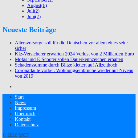
August
(6)
Juli
(2)
Juni
(7)
Neueste Beiträge
Altersvorsorge soll für die Deutschen vor allem eines sein:
sicher
Kfz-Versicherer erwarten 2024 Verlust von 2 Milliarden Euro
Mofas und E-Scooter sollen Dauerkennzeichen erhalten
Schadenssumme durch Blitze klettert auf Allzeithoch
Coronaflaute vorbei: Wohnungseinbrüche wieder auf Niveau
von 2019
Start
News
Impressum
Über mich
Kontakt
Datenschutz
© 2026 MCF