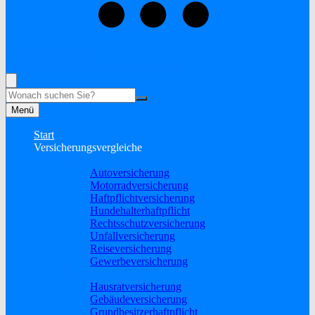
+49 (2838) 5930681
Rufen Sie mich an, ich berate Sie gerne!
Suche
Menü
Start
Versicherungsvergleiche
Sach und KFZ
Autoversicherung
Motorradversicherung
Haftpflichtversicherung
Hundehalterhaftpflicht
Rechtsschutzversicherung
Unfallversicherung
Reiseversicherung
Gewerbeversicherung
Wohnung & Haus
Hausratversicherung
Gebäudeversicherung
Grundbesitzerhaftpflicht