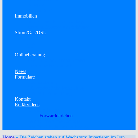
Bausparen
Konsumkredit
Immobilien
Immobilien als Kapitalanlage
Town & Country Massivhäuser
Strom/Gas/DSL
Strom
Gas
DSL
Onlineberatung
Telefon- oder Onlinekonferenz
Elektronische Unterschrift
News
Formulare
Datenänderung
Allgemeine Schadenmeldung
KFZ-Schadenmeldung
Kontakt
Erklärvideos
Baufinanzierung
Forwarddarlehen
Betriebliche Altersvorsorge
Berufsunfähigkeitsversicherung
Home
»
Die Zeichen stehen auf Wachstum: Investieren im Iran