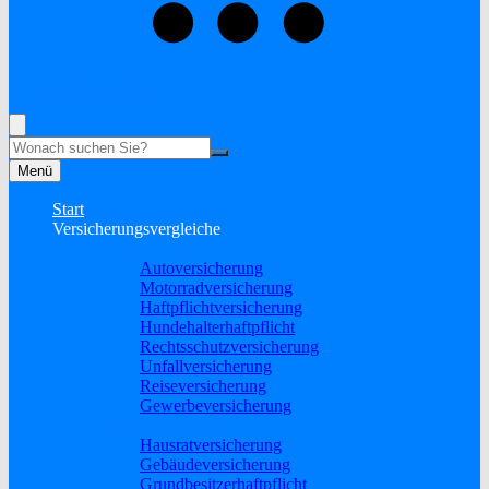
+49 (2838) 5930681
Rufen Sie mich an, ich berate Sie gerne!
Suche
Menü
Start
Versicherungsvergleiche
Sach und KFZ
Autoversicherung
Motorradversicherung
Haftpflichtversicherung
Hundehalterhaftpflicht
Rechtsschutzversicherung
Unfallversicherung
Reiseversicherung
Gewerbeversicherung
Wohnung & Haus
Hausratversicherung
Gebäudeversicherung
Grundbesitzerhaftpflicht