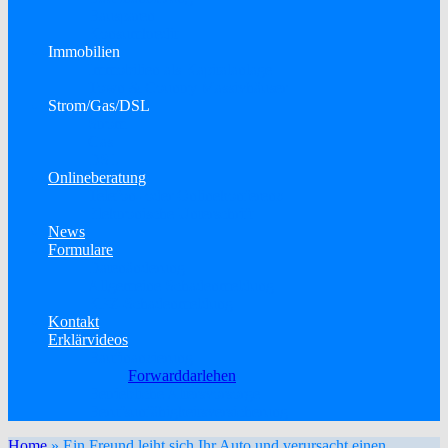
Bausparen
Konsumkredit
Immobilien
Immobilien als Kapitalanlage
Town & Country Massivhäuser
Strom/Gas/DSL
Strom
Gas
DSL
Onlineberatung
Telefon- oder Onlinekonferenz
Elektronische Unterschrift
News
Formulare
Datenänderung
Allgemeine Schadenmeldung
KFZ-Schadenmeldung
Kontakt
Erklärvideos
Baufinanzierung
Forwarddarlehen
Betriebliche Altersvorsorge
Berufsunfähigkeitsversicherung
Home
»
Ein Freund leiht sich Ihr Auto und verursacht einen