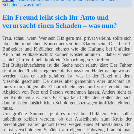
Schaden – was nun?
Ein Freund leiht sich Ihr Auto und
verursacht einen Schaden – was nun?
Trau, schau, wem: Wer sein Kfz gern mal privat verleiht, sollte sich
über die möglichen Konsequenzen im Klaren sein. Das betrifft
Bußgelder und Knöllchen ebenso wie die Haftung bei Unfällen.
Auch mit Vollkaskoschutz können Kosten anfallen – daher schadet
es nicht, im Vorhinein konkrete Abmachungen zu treffen.
Bei Bußgeldverfahren ist die Sache noch relativ klar: Der Fahrer
steht in der Pflicht. Gegebenenfalls muss dem Halter nachgewiesen
werden, dass er auch gefahren ist, was in der Regel mit dem
Messbild geschieht. Da dieses aber gemeinhin eher unscharf ist,
muss man nötigenfalls Einspruch einlegen und vor Gericht einen
Abgleich von Foto und Person vornehmen lassen. Anders sieht es
bei Knöllchen aus: Fürs Falschparken haftet der Halter, der sich
dann mit dem tatsächlichen Schuldigen sozusagen inoffiziell einigen
muss.
Um größere Summen geht es meist bei Unfällen. Hier sollte
unbedingt geklärt werden, ob der Ausleihende zum Kreis der
berechtigten Fahrer gehört (etwa wegen eines Mindestalters). Bei
selbst verschuldeten Schäden am eigenen Fahrzeug braucht man