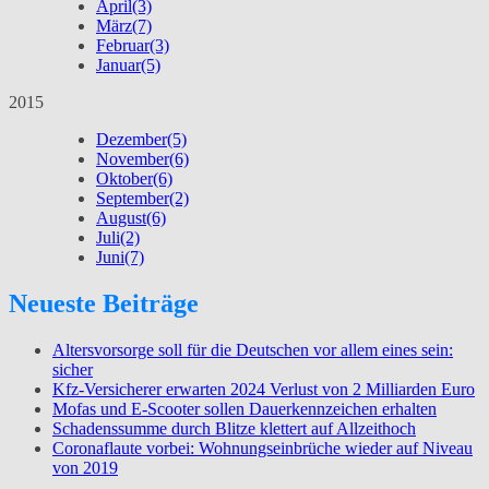
April
(3)
März
(7)
Februar
(3)
Januar
(5)
2015
Dezember
(5)
November
(6)
Oktober
(6)
September
(2)
August
(6)
Juli
(2)
Juni
(7)
Neueste Beiträge
Altersvorsorge soll für die Deutschen vor allem eines sein:
sicher
Kfz-Versicherer erwarten 2024 Verlust von 2 Milliarden Euro
Mofas und E-Scooter sollen Dauerkennzeichen erhalten
Schadenssumme durch Blitze klettert auf Allzeithoch
Coronaflaute vorbei: Wohnungseinbrüche wieder auf Niveau
von 2019