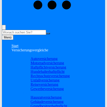
+49 (2838) 5930681
Rufen Sie mich an, ich berate Sie gerne!
Suche
Menü
Start
Versicherungsvergleiche
Sach und KFZ
Autoversicherung
Motorradversicherung
Haftpflichtversicherung
Hundehalterhaftpflicht
Rechtsschutzversicherung
Unfallversicherung
Reiseversicherung
Gewerbeversicherung
Wohnung & Haus
Hausratversicherung
Gebäudeversicherung
Grundbesitzerhaftpflicht