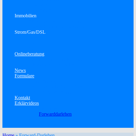
Bausparen
Konsumkredit
Immobilien
Immobilien als Kapitalanlage
Town & Country Massivhäuser
Strom/Gas/DSL
Strom
Gas
DSL
Onlineberatung
Telefon- oder Onlinekonferenz
Elektronische Unterschrift
News
Formulare
Datenänderung
Allgemeine Schadenmeldung
KFZ-Schadenmeldung
Kontakt
Erklärvideos
Baufinanzierung
Forwarddarlehen
Betriebliche Altersvorsorge
Berufsunfähigkeitsversicherung
Home
»
Forward-Darlehen