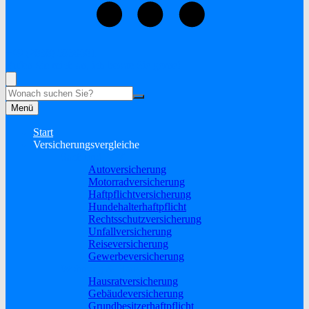
+49 (2838) 5930681
Rufen Sie mich an, ich berate Sie gerne!
Suche
Menü
Start
Versicherungsvergleiche
Sach und KFZ
Autoversicherung
Motorradversicherung
Haftpflichtversicherung
Hundehalterhaftpflicht
Rechtsschutzversicherung
Unfallversicherung
Reiseversicherung
Gewerbeversicherung
Wohnung & Haus
Hausratversicherung
Gebäudeversicherung
Grundbesitzerhaftpflicht