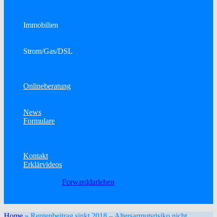
Bausparen
Konsumkredit
Immobilien
Immobilien als Kapitalanlage
Town & Country Massivhäuser
Strom/Gas/DSL
Strom
Gas
DSL
Onlineberatung
Telefon- oder Onlinekonferenz
Elektronische Unterschrift
News
Formulare
Datenänderung
Allgemeine Schadenmeldung
KFZ-Schadenmeldung
Kontakt
Erklärvideos
Baufinanzierung
Forwarddarlehen
Betriebliche Altersvorsorge
Berufsunfähigkeitsversicherung
Home
»
Rentenbeitrag sinkt 2018 – Altersarmutsrisiko nicht