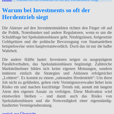
Warum bei Investments so oft der
Herdentrieb siegt
Die Akteure auf den Investmentmärkten richten den Finger oft auf
die Politik, Notenbanker und andere Regulatoren, wenn es um die
Schuldfrage bei Spekulationsblasen geht. Niedrigzinsen, fortgesetzte
Geldspritzen und die politische Bevorzugung von Staatsanleihen
beispielsweise seien hauptverantwortlich. Doch das ist nur die halbe
Wahrheit.
Die andere Hälfte lautet: Investoren neigen zu ausgeprägtem
Parallelverhalten, das Spekulationsblasen begünstigt. Zahlreiche
Marktteilnehmer bilden sich keine eigenen Meinungen, sondern
imitieren einfach die Strategien und Aktionen erfolgreicher
„Leittiere“. Es kommt zu einem „rationalen Herdentrieb“: Um ihren
Job nicht zu gefährden, gehen viele Vermögensverwalter lieber kein
Risiko ein und machen kurzfristige Trends mit, anstatt mit langem
Atem den eigenen Ansatz zu verfolgen. Diese Motivation wird
einstweilen bleiben – und damit auch das Risiko von
Spekulationsblasen und die Notwendigkeit einer eigenständig-
fundierten Vermögensberatung.
zurück zur Übersicht