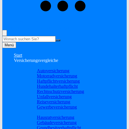
+49 (2838) 5930681
Rufen Sie mich an, ich berate Sie gerne!
Suche
Menü
Start
Versicherungsvergleiche
Sach und KFZ
Autoversicherung
Motorradversicherung
Haftpflichtversicherung
Hundehalterhaftpflicht
Rechtsschutzversicherung
Unfallversicherung
Reiseversicherung
Gewerbeversicherung
Wohnung & Haus
Hausratversicherung
Gebäudeversicherung
Grundbesitzerhaftpflicht