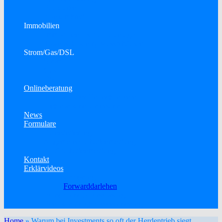
Bausparen
Konsumkredit
Immobilien
Immobilien als Kapitalanlage
Town & Country Massivhäuser
Strom/Gas/DSL
Strom
Gas
DSL
Onlineberatung
Telefon- oder Onlinekonferenz
Elektronische Unterschrift
News
Formulare
Datenänderung
Allgemeine Schadenmeldung
KFZ-Schadenmeldung
Kontakt
Erklärvideos
Baufinanzierung
Forwarddarlehen
Betriebliche Altersvorsorge
Berufsunfähigkeitsversicherung
Home
»
Warum bei Investments so oft der Herdentrieb siegt