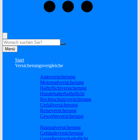
+49 (2838) 5930681
Rufen Sie mich an, ich berate Sie gerne!
Suche
Menü
Start
Versicherungsvergleiche
Sach und KFZ
Autoversicherung
Motorradversicherung
Haftpflichtversicherung
Hundehalterhaftpflicht
Rechtsschutzversicherung
Unfallversicherung
Reiseversicherung
Gewerbeversicherung
Wohnung & Haus
Hausratversicherung
Gebäudeversicherung
Grundbesitzerhaftpflicht