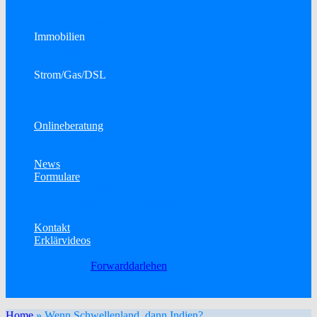
Bausparen
Konsumkredit
Immobilien
Immobilien als Kapitalanlage
Town & Country Massivhäuser
Strom/Gas/DSL
Strom
Gas
DSL
Onlineberatung
Telefon- oder Onlinekonferenz
Elektronische Unterschrift
News
Formulare
Datenänderung
Allgemeine Schadenmeldung
KFZ-Schadenmeldung
Kontakt
Erklärvideos
Baufinanzierung
Forwarddarlehen
Betriebliche Altersvorsorge
Berufsunfähigkeitsversicherung
Home
»
Wenn Schwellenland, dann Indien?